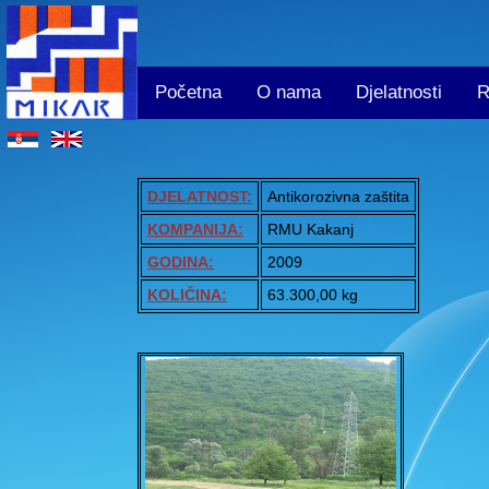
Početna
O nama
Djelatnosti
R
DJELATNOST:
Antikorozivna zaštita
KOMPANIJA:
RMU Kakanj
GODINA:
2009
KOLIČINA:
63.300,00 kg